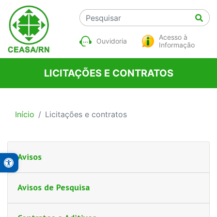
Acesso à
Ouvidoria
Informação
LICITAÇÕES E CONTRATOS
Início
Licitações e contratos
Avisos
Open toolbar
A+
A-
Avisos de Pesquisa
Contraste Alto
Monocromático